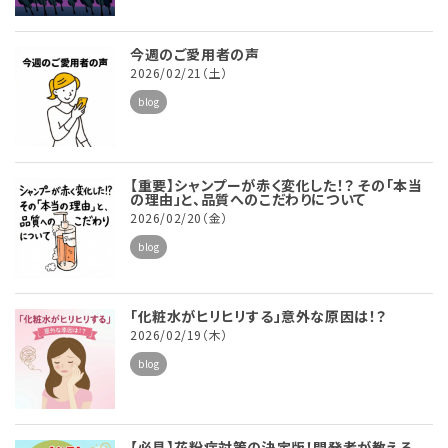
今週のご愛用者の声
2026/02/21（土）
blog
【重要】シャンプーが赤く変化した！？ その「本当
の理由」と、品質へのこだわりについて
2026/02/20（金）
blog
「化粧水がヒリヒリする」意外な原因は！？
2026/02/19（木）
blog
【必見】花粉症対策の決定版！開発者が教える