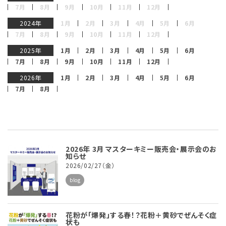
7月
8月
9月
10月
11月
12月
2024年
1月
2月
3月
4月
5月
6月
7月
8月
9月
10月
11月
12月
2025年
1月
2月
3月
4月
5月
6月
7月
8月
9月
10月
11月
12月
2026年
1月
2月
3月
4月
5月
6月
7月
8月
2026年 3月 マスターキミー販売会・展示会のお
知らせ
2026/02/27（金）
blog
花粉が「爆発」する春！？花粉＋黄砂でぜんそく症
状も