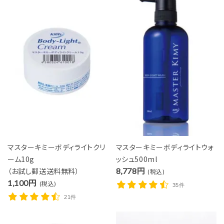
マスターキミーボディライトクリ
マスターキミーボディライトウォ
ーム10g
ッシュ500ml
（お試し郵送送料無料）
8,778円
close
(税込)
1,100円
(税込)
35件
21件
キーワード