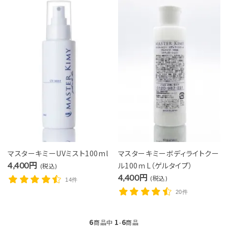
カテゴリー
検索する
マスターキミーUVミスト100ml
マスターキミーボディライトクー
4,400円
ル100ｍL（ゲルタイプ）
(税込)
4,400円
(税込)
14件
20件
6
1
6
商品中
-
商品