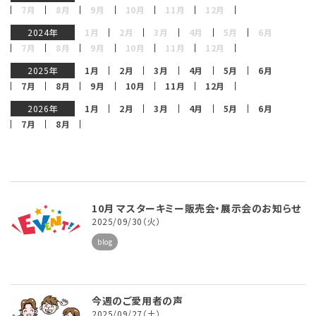
7月
8月
9月
10月
11月
12月
2024年
1月
2月
3月
4月
5月
6月
7月
8月
9月
10月
11月
12月
2025年
1月
2月
3月
4月
5月
6月
7月
8月
9月
10月
11月
12月
2026年
1月
2月
3月
4月
5月
6月
7月
8月
10月 マスターキミー販売会・展示会のお知らせ
2025/09/30（火）
blog
今週のご愛用者の声
2025/09/27（土）