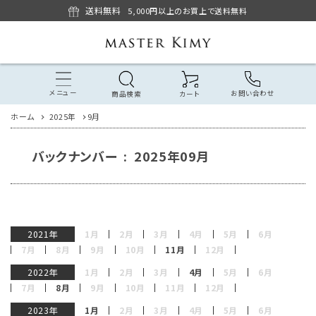
送料無料
5,000円以上のお買上で送料無料
メニュー
お問い合わせ
商品検索
カート
ホーム
2025年
9月
バックナンバー : 2025年09月
2021年
1月
2月
3月
4月
5月
6月
7月
8月
9月
10月
11月
12月
2022年
1月
2月
3月
4月
5月
6月
7月
8月
9月
10月
11月
12月
2023年
1月
2月
3月
4月
5月
6月