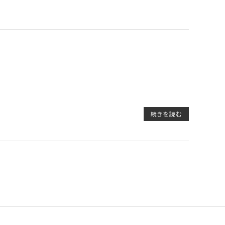
続きを読む