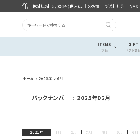
送料無料
5,000円(税込)以上のお買上で送料無料│MASTE
ITEMS
GIFT
商品
ギフト商
ホーム
2025年
6月
バックナンバー : 2025年06月
2021年
1月
2月
3月
4月
5月
6月