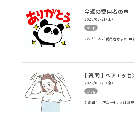
今週の愛用者の声
2025/06/21（土）
blog
いただいたご愛用者さまの 
【 質問 】 ヘアエ
2025/06/20（金）
blog
【 質問 】 ヘアエッセンスは頭