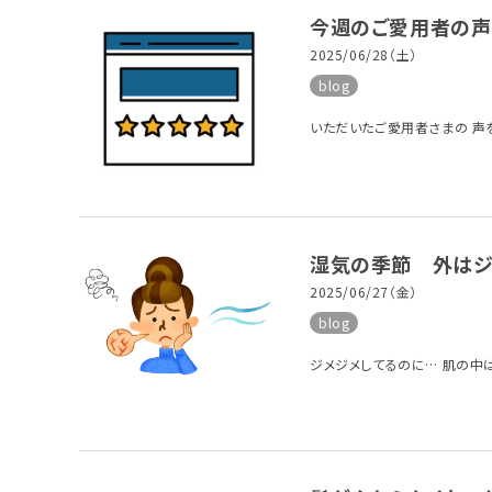
今週のご愛用者の声
2025/06/28（土）
blog
いただいたご愛用者さまの 声
湿気の季節 外はジ
2025/06/27（金）
blog
ジメジメしてるのに… 肌の中は