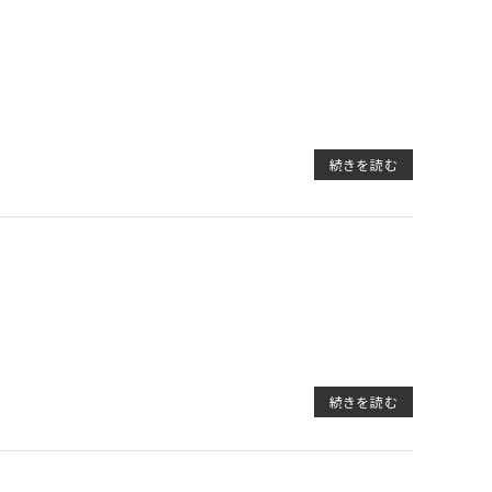
続きを読む
続きを読む