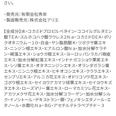
さい。
・発売元：有限会社秀栄
・製造販売元：株式会社アリエ
【全成分】水・コカミドプロピルベタイン・ココイルグルタミン
酸ＴＥＡ・スルホコハク酸ラウレス２Ｎａ・コカミドＤＥＡ・ポリ
クオタニウム－１０・白金・ヤシ脂肪酸Ｋ・ツボクサ葉エキ
ス・ニンジン根エキス・ヒアルロン酸Ｎａ・加水分解ケラチ
ン・褐藻エキス・ショウガ根エキス・ヨーロッパシラカバ樹皮
エキス・加水分解紅藻エキス・インドナガコショウ果実エキ
ス・シソ葉エキス・オタネニンジンエキス・オランダガラシ葉
エキス・ニンニク根エキス・ヒキオコシエキス・クララエキス・
センブリエキス・アルニカ花エキス・オドリコソウ花エキス・
ゴボウ根エキス・セイヨウアカマツ球果エキス・セイヨウキズ
タエキス・ローズマリー葉エキス・ローマカミツレ花エキス・
アカツメクサ花エキス・加水分解コラーゲン・加水分解シル
ク・イノシトール・デキストラン・銀・フェノキシエタノール・エ
タノール・水酸化Ｎａ・ＢＧ・アセチルテトラペプチド－３