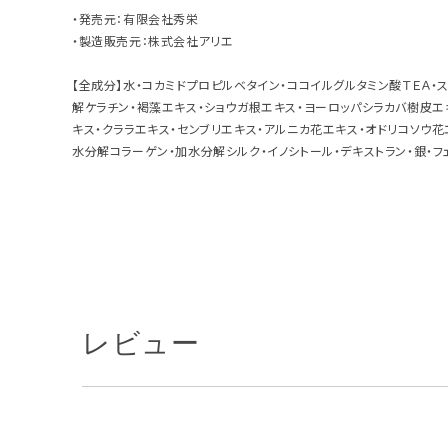
・発売元：有限会社秀栄
・製造販売元：株式会社アリエ
【全成分】水・コカミドプロピルベタイン・ココイルグルタミン酸ＴＥＡ・
解ケラチン・褐藻エキス・ショウガ根エキス・ヨーロッパシラカバ樹皮エ
キス・クララエキス・センブリエキス・アルニカ花エキス・オドリコソウ
水分解コラーゲン・加水分解シルク・イノシトール・デキストラン・銀・フ
レビュー