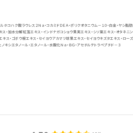
スルホコハク酸ラウレス２Ｎａ・コカミドＤＥＡ・ポリクオタニウム－１０・白金・ヤシ脂
キス・加水分解紅藻エキス・インドナガコショウ果実エキス・シソ葉エキス・オタネニ
花エキス・ゴボウ根エキス・セイヨウアカマツ球果エキス・セイヨウキズタエキス・ロー
ェノキシエタノール・エタノール・水酸化Ｎａ・ＢＧ・アセチルテトラペプチド－３