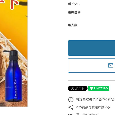
ポイント
販売価格
購入数
mail_outline
error_outline
特定商取引法に基づく表記 
share
この商品を友達に教える
買い物を続ける