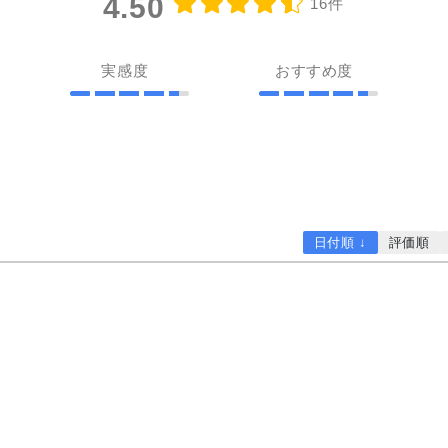
4.50
16件
実感度
おすすめ度
日付順 ↓
評価順