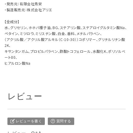
・発売元：有限会社秀栄
・製造販売元：株式会社アリエ
【全成分】
水、グリセリン、ホホバ種子油、BG、ステアリン酸、ステアロイグルタミン酸Na、
ペタイン、ミツロウ、ミリスチン酸、白金、香料、メチルパラベン、
（アクリル酸／アクリル酸アルキル（C-10-30））コポリマー、グリチルリチン酸
2K、
キサンタンガム、プロピルパラベン、酢酸トコフェロール、水酸化K、ポリソルベ
ート80、
ヒアルロン酸Na
レビュー
レビューを書く
質問する