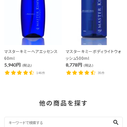
マスターキミーヘアエッセンス
マスターキミーボディライトウォ
60ml
ッシュ500ml
5,940円
8,778円
(税込)
(税込)
146件
35件
他の商品を探す
search