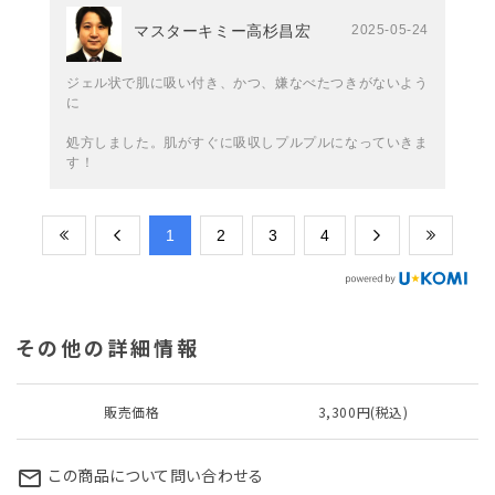
マスターキミー高杉昌宏
2025-05-24
ジェル状で肌に吸い付き、かつ、嫌なべたつきがないよう
に
処方しました。肌がすぐに吸収しプルプルになっていきま
す！
​1
​2
​3
​4
その他の詳細情報
販売価格
3,300円(税込)
この商品について問い合わせる
mail_outline