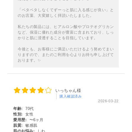
「ベタベタしなくてずーっと肌に入る感じが良い」と
のお言葉、大変嬉しく拝読いたしました。
私たちの製品には、ヒアルロン酸やプロテオグリカン
など、保湿に優れた成分が豊富に含まれており、しっ
かりと肌に浸透することを目指しています。
今後とも、お客様にご満足いただけるよう努めてまい
りますので、またのご利用を心よりお待ち申し上げて
おります。✨
いっちゃん様
購入確認済み
2026-03-22
年齢:
70代
性別:
女性
愛用歴:
〜6ヶ月
肌質:
敏感肌
肌のお悩み:
しわ