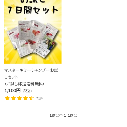
close
マスターキミーシャンプーお試
しセット
（お試し郵送送料無料）
キーワード
1,100円
(税込)
71件
カテゴリー
1
1
1
商品中
-
商品