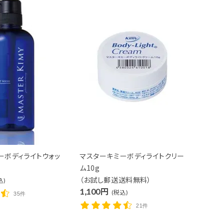
close
ーボディライトウォッ
マスターキミーボディライトクリー
ム10g
（お試し郵送送料無料）
込)
1,100円
(税込)
35件
21件