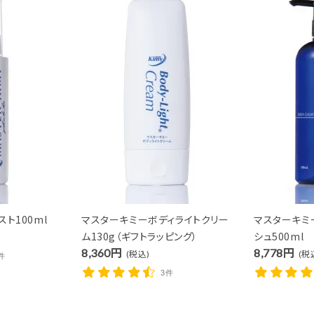
ード
リー
ト100ml
マスターキミーボディライトクリー
マスターキミ
ム130g（ギフトラッピング）
シュ500ml
8,360円
8,778円
(税込)
(税
件
3件
検索する