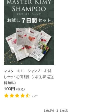
close
マスターキミーシャンプーお試
しセット初回割引（お試し郵送送
キーワード
料無料）
100円
(税込)
70件
カテゴリー
1
1
1
商品中
-
商品